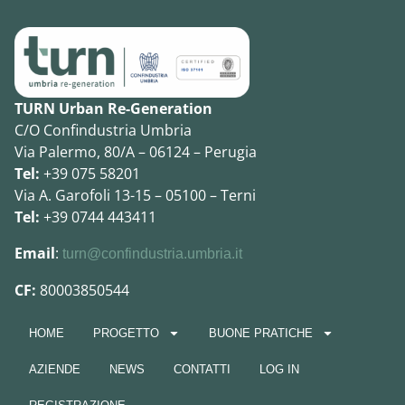
TURN Urban Re-Generation
C/O Confindustria Umbria
Via Palermo, 80/A – 06124 – Perugia
Tel:
+39 075 58201
Via A. Garofoli 13-15 – 05100 – Terni
Tel:
+39 0744 443411
Email
:
turn@confindustria.umbria.it
CF:
80003850544
HOME
PROGETTO
BUONE PRATICHE
AZIENDE
NEWS
CONTATTI
LOG IN