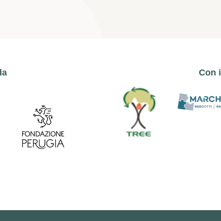
da
Con i