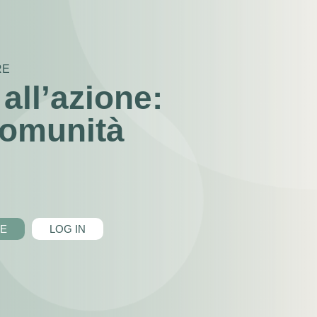
RE
 all’azione:
comunità
NE
LOG IN