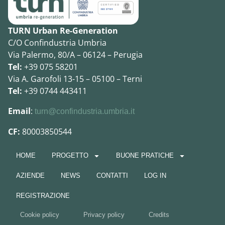
TURN Urban Re-Generation
C/O Confindustria Umbria
Via Palermo, 80/A – 06124 – Perugia
Tel:
+39 075 58201
Via A. Garofoli 13-15 – 05100 – Terni
Tel:
+39 0744 443411
Email
:
turn@confindustria.umbria.it
CF:
80003850544
HOME
PROGETTO
BUONE PRATICHE
AZIENDE
NEWS
CONTATTI
LOG IN
REGISTRAZIONE
Cookie policy
Privacy policy
Credits